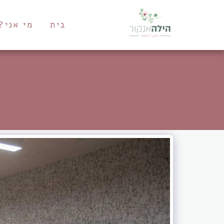
בית
מי אני?