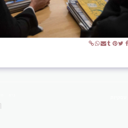
בית
מי
 עסקיות